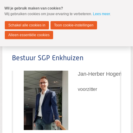
Spring
Wil je gebruik maken van cookies?
naar
Wij gebruiken cookies om jouw ervaring te verbeteren.
Lees meer
.
MENU
Spring
naar
Enkhuizen
de
Schakel alle cookies in
Toon cookie-instellingen
inhoud
Spring
Alleen essentiële cookies
naar
Bestuur SGP Westfriesland
het
Fractie
hoofdmenu
Bestuur ChristenUnie
Bestuur SGP Enkhuizen
Bestuur SGP Westfriesland
Jan-Herber Hogendoor
voorzitter
Zoeken:
Zoeken